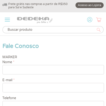
Frete grátis nas compras a partir de R$350
10% off na primeir
Acesso ao Lojista
para Sul e Sudeste
DEDEKA10
Fale Conosco
MARKER
Nome
*
E-mail
*
Telefone