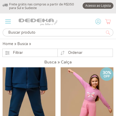
Frete grátis nas compras a partir de R$350
10% off na primeir
Acesso ao Lojista
para Sul e Sudeste
DEDEKA10
Home
»
Busca
»
Filtrar
Ordenar
Busca » Calça
30%
OFF