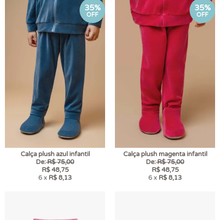
35%
35%
OFF
OFF
Calça plush azul infantil
Calça plush magenta infantil
De:
R$ 75,00
De:
R$ 75,00
R$ 48,75
R$ 48,75
6 x
R$ 8,13
6 x
R$ 8,13