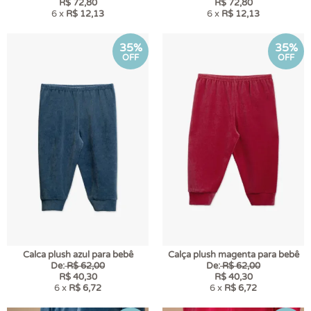
R$ 72,80
R$ 72,80
6 x
R$ 12,13
6 x
R$ 12,13
35%
35%
OFF
OFF
Calca plush azul para bebê
Calça plush magenta para bebê
De:
R$ 62,00
De:
R$ 62,00
R$ 40,30
R$ 40,30
6 x
R$ 6,72
6 x
R$ 6,72