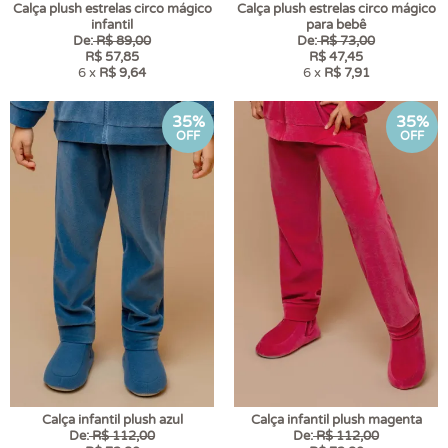
Calça plush estrelas circo mágico
Calça plush estrelas circo mágico
infantil
para bebê
De:
R$ 89,00
De:
R$ 73,00
R$ 57,85
R$ 47,45
6 x
R$ 9,64
6 x
R$ 7,91
35%
35%
OFF
OFF
Calça infantil plush azul
Calça infantil plush magenta
De:
R$ 112,00
De:
R$ 112,00