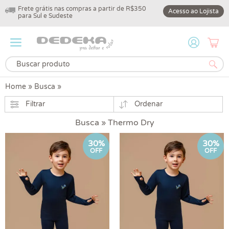
Frete grátis nas compras a partir de R$350
10% off na primeir
Acesso ao Lojista
para Sul e Sudeste
DEDEKA10
Home
»
Busca
»
Filtrar
Ordenar
Busca » Thermo Dry
30%
30%
OFF
OFF