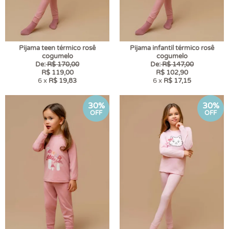
Pijama teen térmico rosê
Pijama infantil térmico rosê
cogumelo
cogumelo
De:
R$ 170,00
De:
R$ 147,00
R$ 119,00
R$ 102,90
6 x
R$ 19,83
6 x
R$ 17,15
30%
30%
OFF
OFF