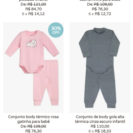
De:
R$ 121,00
De:
R$ 109,00
R$ 84,70
R$ 76,30
6 x
R$ 14,12
6 x
R$ 12,72
30%
OFF
Conjunto body térmico rosa
Conjunto de body gola alta
gatinha para bebê
térmica cinza escuro infantil
De:
R$ 109,00
R$ 110,00
R$ 76,30
6 x
R$ 18,33