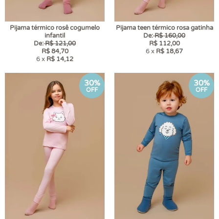
Pijama térmico rosê cogumelo
Pijama teen térmico rosa gatinha
infantil
De:
R$ 160,00
De:
R$ 121,00
R$ 112,00
R$ 84,70
6 x
R$ 18,67
6 x
R$ 14,12
30%
30%
OFF
OFF