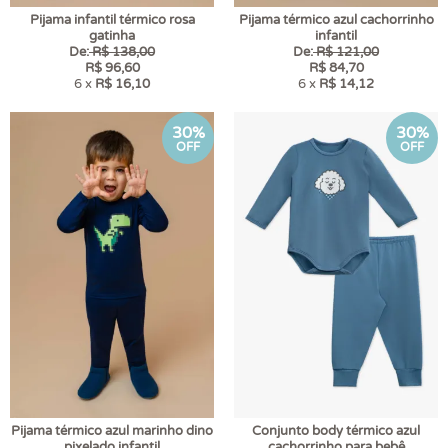
Pijama infantil térmico rosa
Pijama térmico azul cachorrinho
gatinha
infantil
De:
R$ 138,00
De:
R$ 121,00
R$ 96,60
R$ 84,70
6 x
R$ 16,10
6 x
R$ 14,12
30%
30%
OFF
OFF
Pijama térmico azul marinho dino
Conjunto body térmico azul
pixelado infantil
cachorrinho para bebê