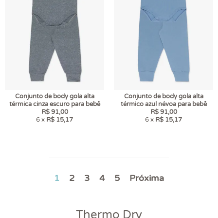
Conjunto de body gola alta
Conjunto de body gola alta
térmica cinza escuro para bebê
térmico azul névoa para bebê
R$ 91,00
R$ 91,00
6 x
R$ 15,17
6 x
R$ 15,17
1
2
3
4
5
Próxima
Thermo Dry