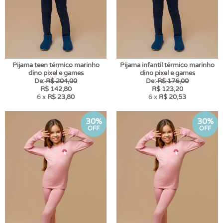
Pijama teen térmico marinho
Pijama infantil térmico marinho
dino pixel e games
dino pixel e games
De:
R$ 204,00
De:
R$ 176,00
R$ 142,80
R$ 123,20
6 x
R$ 23,80
6 x
R$ 20,53
30%
30%
OFF
OFF