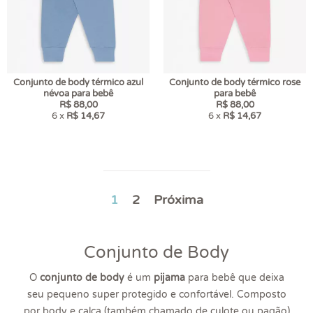
Conjunto de body térmico azul
Conjunto de body térmico rose
névoa para bebê
para bebê
R$ 88,00
R$ 88,00
6 x
R$ 14,67
6 x
R$ 14,67
1
2
Próxima
Conjunto de Body
O
conjunto de body
é um
pijama
para bebê que deixa
seu pequeno super protegido e confortável. Composto
por body e calça (também chamado de
culote
ou pagão)