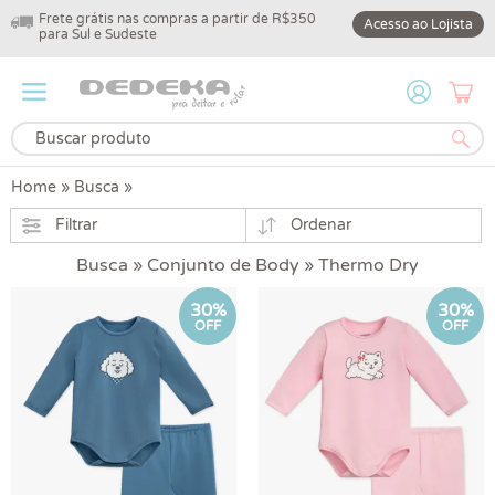
Frete grátis nas compras a partir de R$350
10% off na primeir
Acesso ao Lojista
para Sul e Sudeste
DEDEKA10
Home
»
Busca
»
Filtrar
Ordenar
Busca » Conjunto de Body » Thermo Dry
30%
30%
OFF
OFF