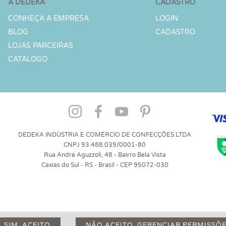
A DEDEKA
CADASTRO
CONHEÇA A EMPRESA
LOGIN
BLOG
CADASTRO
LOJAS PARCEIRAS
CATÁLOGO
DEDEKA INDÚSTRIA E COMÉRCIO DE CONFECÇÕES LTDA
CNPJ 93.488.039/0001-80
Rua André Aguzzoli, 48 - Bairro Bela Vista
Caxias do Sul - RS - Brasil - CEP 95072-030
SIM, ACEITO
NÃO ACEITO, GERENCIAR PERMISSÕ