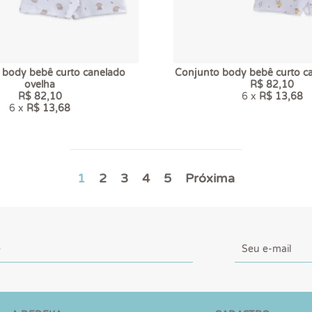
 body bebê curto canelado
Conjunto body bebê curto c
ovelha
R$ 82,10
R$ 82,10
6 x
R$ 13,68
6 x
R$ 13,68
1
2
3
4
5
Próxima