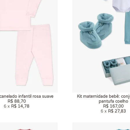
anelado infantil rosa suave
Kit maternidade bebê: con
R$ 88,70
pantufa coelho
6 x
R$ 14,78
R$ 167,00
6 x
R$ 27,83