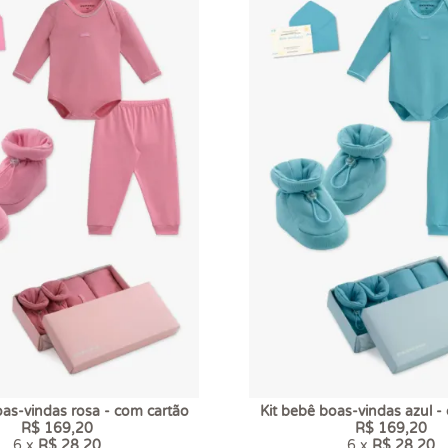
oas-vindas rosa - com cartão
Kit bebê boas-vindas azul -
R$ 169,20
R$ 169,20
6 x
R$ 28,20
6 x
R$ 28,20