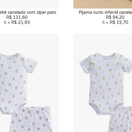
bê canelado com zíper pato
Pijama curto infantil canel
R$ 131,60
R$ 94,20
6 x
R$ 21,93
6 x
R$ 15,70