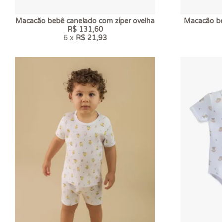
Macacão bebê canelado com zíper ovelha
Macacão be
R$ 131,60
6 x
R$ 21,93