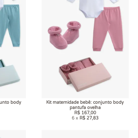
junto body
Kit maternidade bebê: conjunto body
pantufa ovelha
R$ 167,00
6 x
R$ 27,83