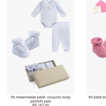
Kit maternidade bebê: conjunto body
Kit bebê b
pantufa pato
R$ 167,00