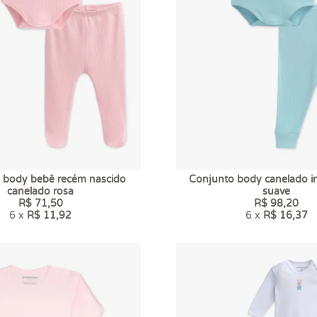
 body bebê recém nascido
Conjunto body canelado inf
canelado rosa
suave
R$ 71,50
R$ 98,20
6 x
R$ 11,92
6 x
R$ 16,37