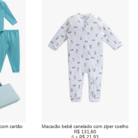
 com cartão
Macacão bebê canelado com zíper coelho
R$ 131,60
6 x
R$ 21,93